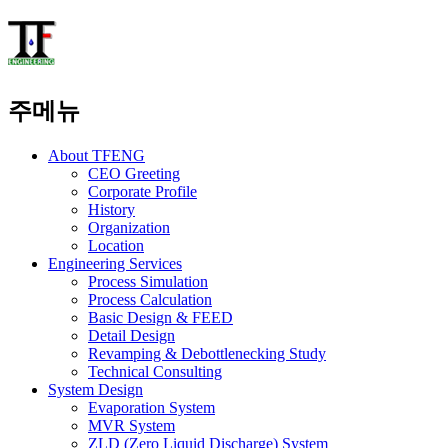
주메뉴
About TFENG
CEO Greeting
Corporate Profile
History
Organization
Location
Engineering Services
Process Simulation
Process Calculation
Basic Design & FEED
Detail Design
Revamping & Debottlenecking Study
Technical Consulting
System Design
Evaporation System
MVR System
ZLD
(Zero Liquid Discharge)
System